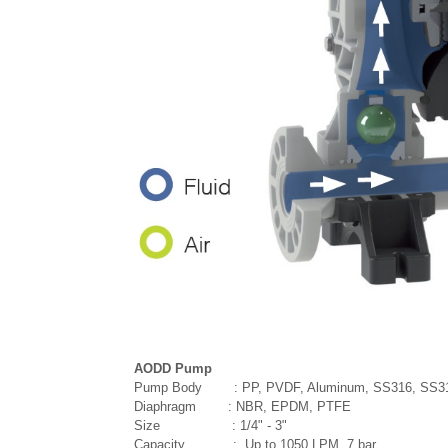
AODD Pump
Pump Body : PP, PVDF, Aluminum, SS316, SS3
Diaphragm : NBR, EPDM, PTFE
Size : 1/4" - 3"
Capacity : Up to 1050 LPM, 7 bar